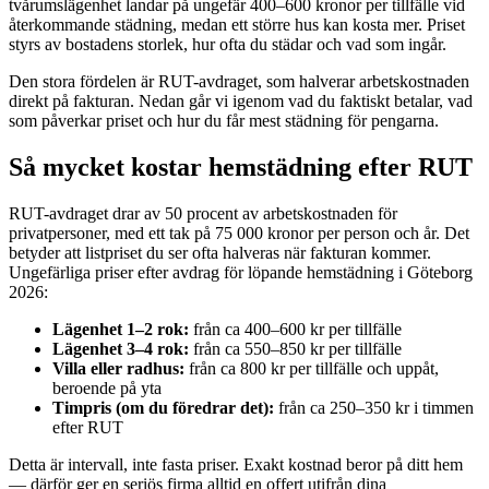
tvårumslägenhet landar på ungefär 400–600 kronor per tillfälle vid
återkommande städning, medan ett större hus kan kosta mer. Priset
styrs av bostadens storlek, hur ofta du städar och vad som ingår.
Den stora fördelen är RUT-avdraget, som halverar arbetskostnaden
direkt på fakturan. Nedan går vi igenom vad du faktiskt betalar, vad
som påverkar priset och hur du får mest städning för pengarna.
Så mycket kostar hemstädning efter RUT
RUT-avdraget drar av 50 procent av arbetskostnaden för
privatpersoner, med ett tak på 75 000 kronor per person och år. Det
betyder att listpriset du ser ofta halveras när fakturan kommer.
Ungefärliga priser efter avdrag för löpande hemstädning i Göteborg
2026:
Lägenhet 1–2 rok:
från ca 400–600 kr per tillfälle
Lägenhet 3–4 rok:
från ca 550–850 kr per tillfälle
Villa eller radhus:
från ca 800 kr per tillfälle och uppåt,
beroende på yta
Timpris (om du föredrar det):
från ca 250–350 kr i timmen
efter RUT
Detta är intervall, inte fasta priser. Exakt kostnad beror på ditt hem
— därför ger en seriös firma alltid en offert utifrån dina