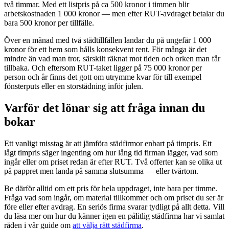
två timmar. Med ett listpris på ca 500 kronor i timmen blir
arbetskostnaden 1 000 kronor — men efter RUT-avdraget betalar du
bara 500 kronor per tillfälle.
Över en månad med två städtillfällen landar du på ungefär 1 000
kronor för ett hem som hålls konsekvent rent. För många är det
mindre än vad man tror, särskilt räknat mot tiden och orken man får
tillbaka. Och eftersom RUT-taket ligger på 75 000 kronor per
person och år finns det gott om utrymme kvar för till exempel
fönsterputs eller en storstädning inför julen.
Varför det lönar sig att fråga innan du
bokar
Ett vanligt misstag är att jämföra städfirmor enbart på timpris. Ett
lågt timpris säger ingenting om hur lång tid firman lägger, vad som
ingår eller om priset redan är efter RUT. Två offerter kan se olika ut
på pappret men landa på samma slutsumma — eller tvärtom.
Be därför alltid om ett pris för hela uppdraget, inte bara per timme.
Fråga vad som ingår, om material tillkommer och om priset du ser är
före eller efter avdrag. En seriös firma svarar tydligt på allt detta. Vill
du läsa mer om hur du känner igen en pålitlig städfirma har vi samlat
råden i vår guide om
att välja rätt städfirma
.