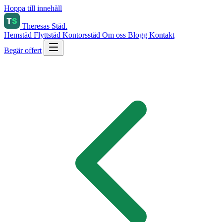
Hoppa till innehåll
Theresas Städ
.
Hemstäd
Flyttstäd
Kontorsstäd
Om oss
Blogg
Kontakt
Begär offert