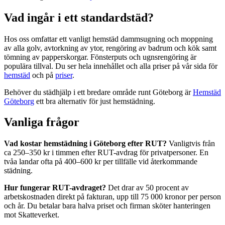
Vad ingår i ett standardstäd?
Hos oss omfattar ett vanligt hemstäd dammsugning och moppning
av alla golv, avtorkning av ytor, rengöring av badrum och kök samt
tömning av papperskorgar. Fönsterputs och ugnsrengöring är
populära tillval. Du ser hela innehållet och alla priser på vår sida för
hemstäd
och på
priser
.
Behöver du städhjälp i ett bredare område runt Göteborg är
Hemstäd
Göteborg
ett bra alternativ för just hemstädning.
Vanliga frågor
Vad kostar hemstädning i Göteborg efter RUT?
Vanligtvis från
ca 250–350 kr i timmen efter RUT-avdrag för privatpersoner. En
tvåa landar ofta på 400–600 kr per tillfälle vid återkommande
städning.
Hur fungerar RUT-avdraget?
Det drar av 50 procent av
arbetskostnaden direkt på fakturan, upp till 75 000 kronor per person
och år. Du betalar bara halva priset och firman sköter hanteringen
mot Skatteverket.