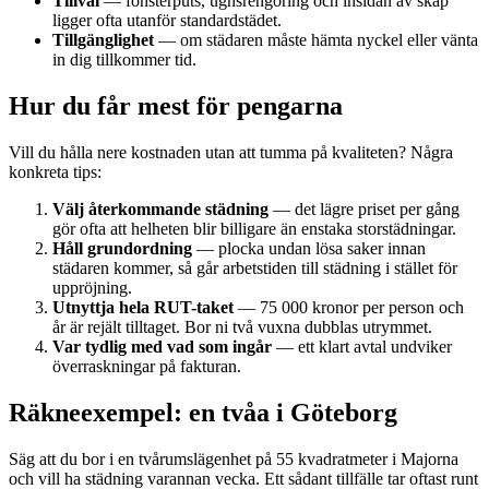
Tillval
— fönsterputs, ugnsrengöring och insidan av skåp
ligger ofta utanför standardstädet.
Tillgänglighet
— om städaren måste hämta nyckel eller vänta
in dig tillkommer tid.
Hur du får mest för pengarna
Vill du hålla nere kostnaden utan att tumma på kvaliteten? Några
konkreta tips:
Välj återkommande städning
— det lägre priset per gång
gör ofta att helheten blir billigare än enstaka storstädningar.
Håll grundordning
— plocka undan lösa saker innan
städaren kommer, så går arbetstiden till städning i stället för
uppröjning.
Utnyttja hela RUT-taket
— 75 000 kronor per person och
år är rejält tilltaget. Bor ni två vuxna dubblas utrymmet.
Var tydlig med vad som ingår
— ett klart avtal undviker
överraskningar på fakturan.
Räkneexempel: en tvåa i Göteborg
Säg att du bor i en tvårumslägenhet på 55 kvadratmeter i Majorna
och vill ha städning varannan vecka. Ett sådant tillfälle tar oftast runt