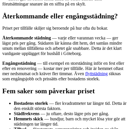
förutsättningar snarare än en siffra på en skylt.
Återkommande eller engångsstädning?
Priset per tillfälle skiljer sig beroende på hur ofta du bokar.
Återkommande städning
— varje eller varannan vecka — ger
lägst pris per gång. Städaren lär känna ditt hem, det samlas mindre
smuts mellan tillfällena och arbetet går snabbare. Detta är det klart
vanligaste upplägget för hushåll i Göteborg.
Engångsstädning
— till exempel en storstädning inför en fest eller
efter en renovering — kostar mer per tillfälle. Här är hemmet oftast
mer nedsmutsat och kräver fler timmar. Även
flyttstädning
räknas
som engångsjobb och prissätts efter bostadens storlek.
Fem saker som påverkar priset
Bostadens storlek
— fler kvadratmeter tar längre tid. Detta är
den enskilt största faktorn.
Städfrekvens
— ju oftare, desto lägre pris per gång.
Hemmets skick
— husdjur, barn och mycket lösa ytor gör att
städningen tar längre tid.