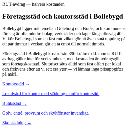
RUT-avdrag — halvera kostnaden
Företagsstäd och kontorsstäd i Bollebygd
Bollebygd ligger mitt emellan Göteborg och Borås, och kommunens
företag är ofta mindre bolag, verkstäder och lager längs riksväg 40.
Vi kör Bollebygd som en fast rutt vilket gör att även små uppdrag på
ett par timmar i veckan går att ta emot till normalt timpris.
Företagsstäd i Bollebygd kostar från 390 kr/tim exkl. moms. RUT-
avdrag gäller inte för verksamheter, men kostnaden är avdragsgill
som företagskostnad. Slutpriset sätts alltid som fast offert per lokal
och frekvens efter att vi sett era ytor — vi lämnar inga prisuppgifter
på måfå.
Kontorsstäd →
Lokalvård för kontor med städning utanför kontorstid.
Butiksstäd →
Golv, entré, provrum och skyltfönster invändigt.
Skolstädning →