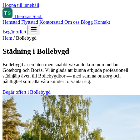
Hoppa till innehåll
Theresas Städ
.
Hemstäd
Flyttstäd
Kontorsstäd
Om oss
Blogg
Kontakt
Begär offert
Hem
/
Bollebygd
Städning i Bollebygd
Bollebygd är en liten men snabbt växande kommun mellan
Göteborg och Borås. Vi är glada att kunna erbjuda professionell
städhjälp även till Bollebygd­bor — med samma omsorg och
pålitlighet som alla våra kunder förväntar sig.
Begär offert i Bollebygd